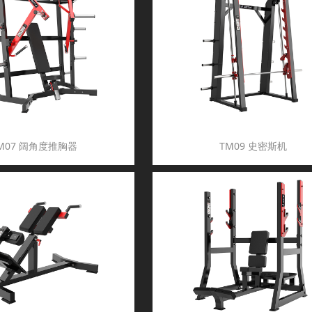
M07 阔角度推胸器
TM09 史密斯机