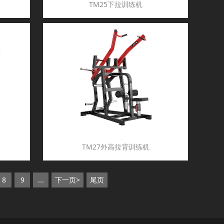
TM25下拉训练机
TM27外高拉背训练机
8
9
...
下一页>
尾页