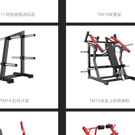
M11背肌伸展训练器
TM10举重架
TM14 杠铃片架
TM15坐姿上斜推胸机