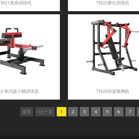
TM21推肩训练机
TM22硬拉训练机
23 坐式提小腿训练器
TM26坐姿推胸机
首页
<上一页
1
2
3
4
5
6
7