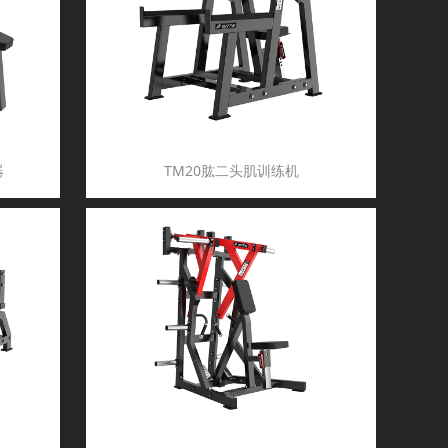
器
TM20肱二头肌训练机