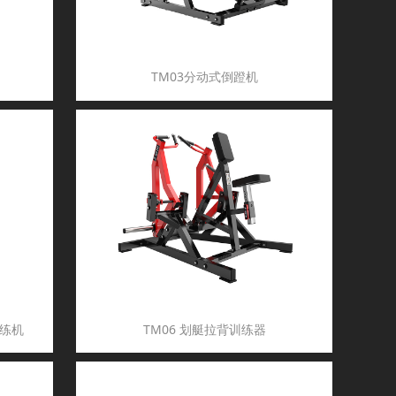
TM03分动式倒蹬机
训练机
TM06 划艇拉背训练器