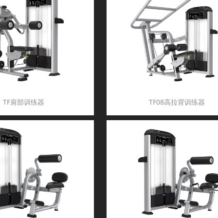
TF肩部训练器
TF08高拉背训练器