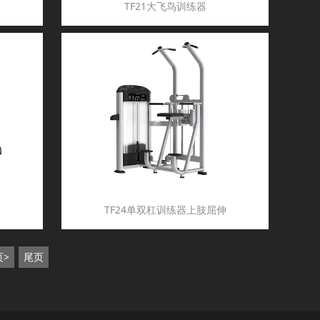
TF21大飞鸟训练器
TF24单双杠训练器上肢屈伸
页>
尾页