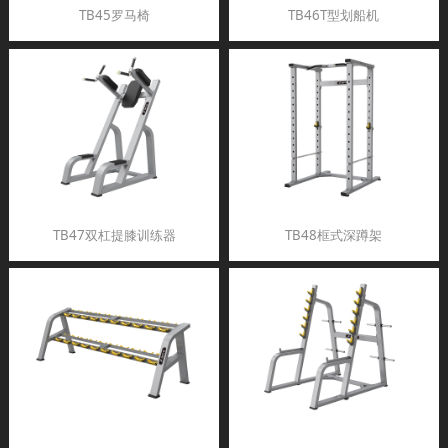
TB45罗马椅
TB46T型划船机
TB47双杠提膝训练器
TB48框式深蹲架