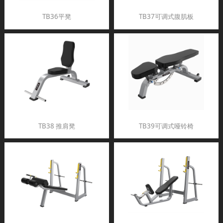
TB36平凳
TB37可调式腹肌板
TB38 推肩凳
TB39可调式哑铃椅