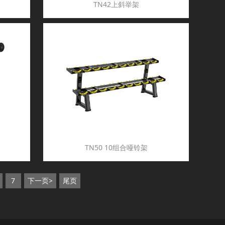
TN42上斜举架
TN50 10组合哑铃架
7
下一页>
尾页