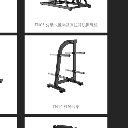
TN05 分动式推胸及高拉背肌训练机
TN14 杠铃片架