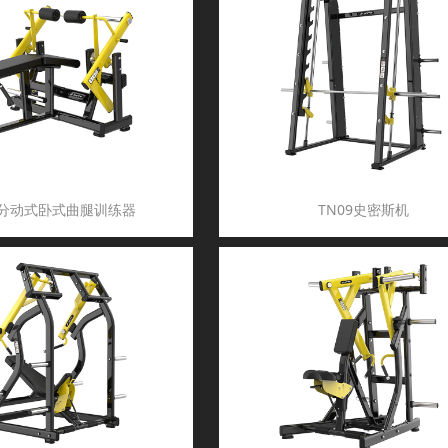
8分动式卧式曲腿训练器
TN09史密斯机