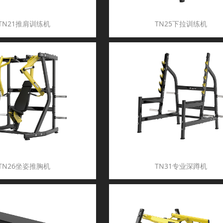
TN21推肩训练机
TN25下拉训练机
TN26坐姿推胸机
TN31专业深蹲机