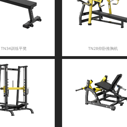
TN34训练平凳
TN28仰卧推胸机