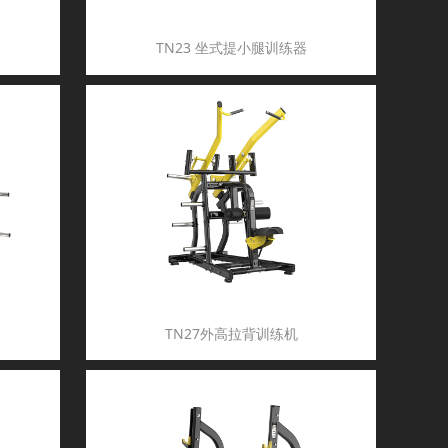
TN23 坐式提小腿训练器
TN27外高拉背训练机