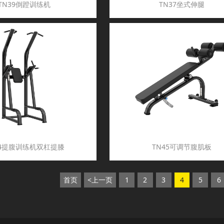
TN39倒蹬训练机
TN37坐式伸腿
44提腹训练机双杠提膝
TN45可调节腹肌板
首页
<上一页
1
2
3
4
5
6