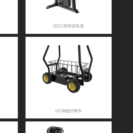
DZ22肩部训练器
DZ38磁控推车