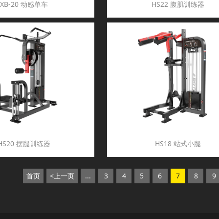
XB-20 动感单车
HS22 腹肌训练器
HS20 摆腿训练器
HS18 站式小腿
首页
<上一页
...
3
4
5
6
7
8
9