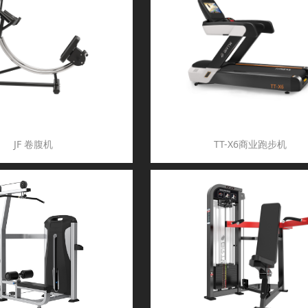
JF 卷腹机
TT-X6商业跑步机