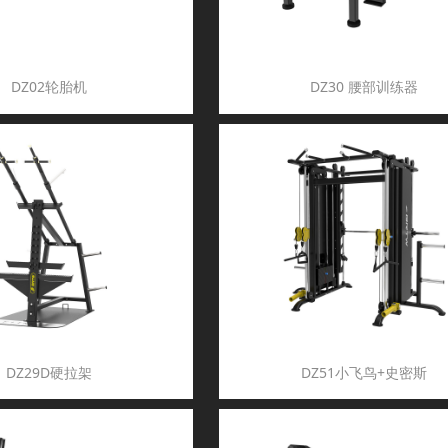
DZ02轮胎机
DZ30 腰部训练器
DZ29D硬拉架
DZ51小飞鸟+史密斯