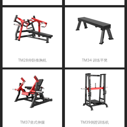
TM28仰卧推胸机
TM34 训练平凳
TM37坐式伸腿
TM39倒蹬训练机