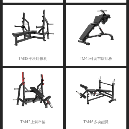
TM38平板卧推机
TM45可调节腹肌板
TM42上斜举架
TM46多功能凳