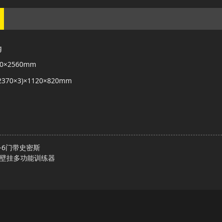
g
430×2560mm
:(2370×3)×1120×820mm
G-6门带史密斯
02壁挂多功能训练器