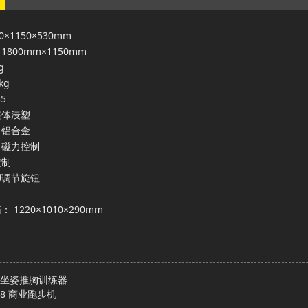
×1150×530mm
800mm×1150mm
g
kg
5
整体浸塑
：铝合金
：磁力控制
定制
脚调节旋钮
1220×1010×290mm
1 坐姿推胸训练器
X18 商业跑步机