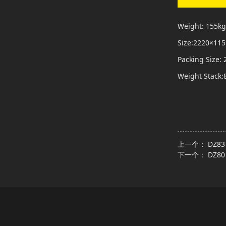
Weight: 155kg
Size:2220×1
Packing Size
Weight Stack:
上一个：
DZ8
下一个：
DZ8