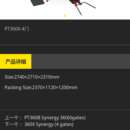
PT360X-4门
产品详细
Size:2740×2710×2310mm
Packing Size:2370×1120×1200mm
上一个：
PT360B Synergy 360(6gates)
下一个：
360X Synergy (4 gates)