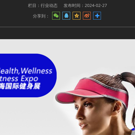
栏目：行业动态
发布时间：2024-02-27
分享到：