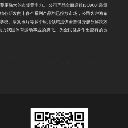
强大的市场竞争力。 公司产品全面通过ISO9001质量
体育精心研发的十多个系列产品均已投放市场，公司客户遍布
、学校、康复医疗等多个应用领域提供全套健身服务解决方
助力我国体育运动事业的腾飞。为全民健身作出应有的贡