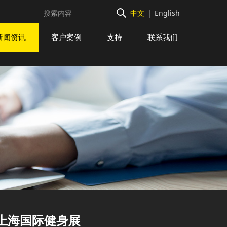
中文
|
English
新闻资讯
客户案例
支持
联系我们
4上海国际健身展