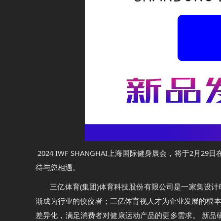
2024 IWF SHANGHAI上海国际健身展会，将于
待与您相遇。
三亿体育(集团)体育科技股份有限公司是一家集设计研
渐成为行业的佼佼者；三亿体育视人才为企业发展的根本
差异化，满足消费者对健康运动产品的更多需求。 新品